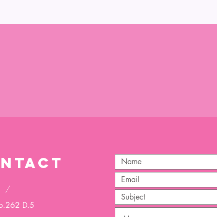
NTACT
m
/
No.262 D.5