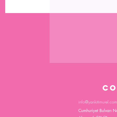
CO
info@yankitimurel.co
Cumhuriyet Bulvarı 